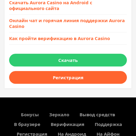
Скачать Aurora Casino на Android с
официального сайта
Онлайн чат и горячая линия поддержки Aurora
Casino
Как пройти верификацию в Aurora Casino
Скачать
Регистрация
Бонусы
Зеркало
Вывод средств
В браузере
Верификация
Поддержка
Регистрация
На Андроид
На Айфон