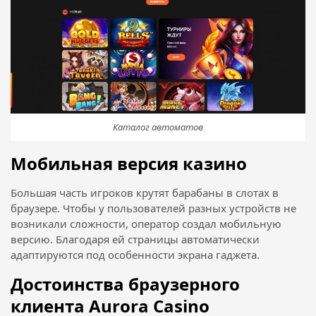
Каталог автоматов
Мобильная версия казино
Большая часть игроков крутят барабаны в слотах в
браузере. Чтобы у пользователей разных устройств не
возникали сложности, оператор создал мобильную
версию. Благодаря ей страницы автоматически
адаптируются под особенности экрана гаджета.
Достоинства браузерного
клиента Aurora Casino