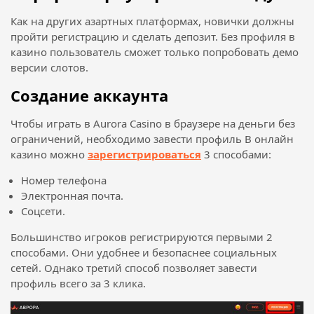
Как на других азартных платформах, новички должны
пройти регистрацию и сделать депозит. Без профиля в
казино пользователь сможет только попробовать демо
версии слотов.
Создание аккаунта
Чтобы играть в Aurora Casino в браузере на деньги без
ограничений, необходимо завести профиль В онлайн
казино можно
зарегистрироваться
3 способами:
Номер телефона
Электронная почта.
Соцсети.
Большинство игроков регистрируются первыми 2
способами. Они удобнее и безопаснее социальных
сетей. Однако третий способ позволяет завести
профиль всего за 3 клика.