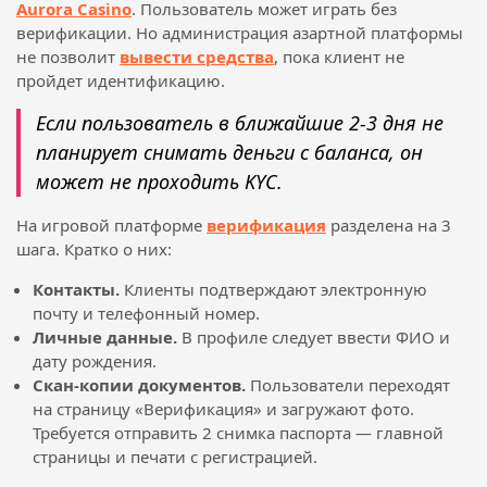
Aurora Casino
. Пользователь может играть без
верификации. Но администрация азартной платформы
не позволит
вывести средства
, пока клиент не
пройдет идентификацию.
Если пользователь в ближайшие 2-3 дня не
планирует снимать деньги с баланса, он
может не проходить KYC.
На игровой платформе
верификация
разделена на 3
шага. Кратко о них:
Контакты.
Клиенты подтверждают электронную
почту и телефонный номер.
Личные данные.
В профиле следует ввести ФИО и
дату рождения.
Скан-копии документов.
Пользователи переходят
на страницу «Верификация» и загружают фото.
Требуется отправить 2 снимка паспорта — главной
страницы и печати с регистрацией.