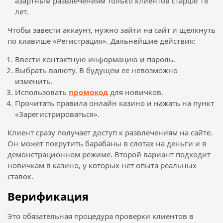
азартным развлечениям только клиентов старше 18
лет.
Чтобы завести аккаунт, нужно зайти на сайт и щелкнуть
по клавише «Регистрация». Дальнейшие действия:
Ввести контактную информацию и пароль.
Выбрать валюту. В будущем ее невозможно
изменить.
Использовать
промокод
для новичков.
Прочитать правила онлайн казино и нажать на пункт
«Зарегистрироваться».
Клиент сразу получает доступ к развлечениям на сайте.
Он может покрутить барабаны в слотах на деньги и в
демонстрационном режиме. Второй вариант подходит
новичкам в казино, у которых нет опыта реальных
ставок.
Верификация
Это обязательная процедура проверки клиентов в