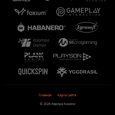
Главная
Карта сайта
© 2026 Аврора Казино