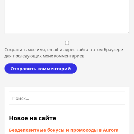
Сохранить моё имя, email и адрес сайта в этом браузере
для последующих моих комментариев.
Новое на сайте
Бездепозитные бонусы и промокоды в Aurora