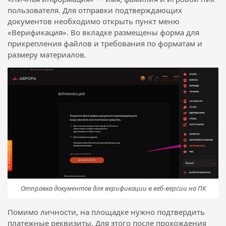
пользователя. Для отправки подтверждающих
документов необходимо открыть пункт меню
«Верификация». Во вкладке размещены форма для
прикрепления файлов и требования по форматам и
размеру материалов.
Отправка документов для верификации в веб-версии на ПК
Помимо личности, на площадке нужно подтвердить
платежные реквизиты. Для этого после прохождения